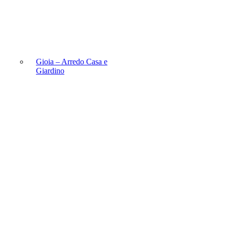
Gioia – Arredo Casa e
Giardino