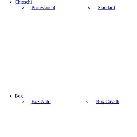
Chioschi
Professional
Standard
Box
Box Auto
Box Cavalli