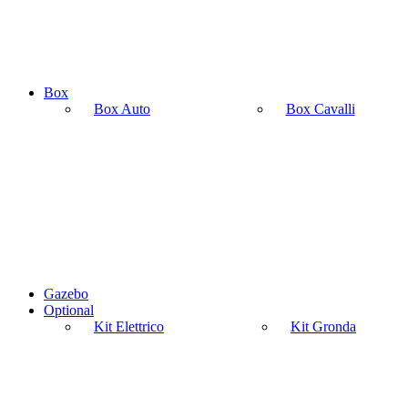
Box
Box Auto
Box Cavalli
Gazebo
Optional
Kit Elettrico
Kit Gronda