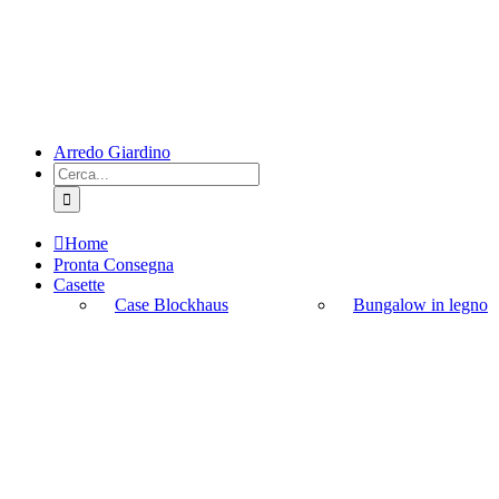
Arredo Giardino
Cerca
per:
Home
Pronta Consegna
Casette
Case Blockhaus
Bungalow in legno