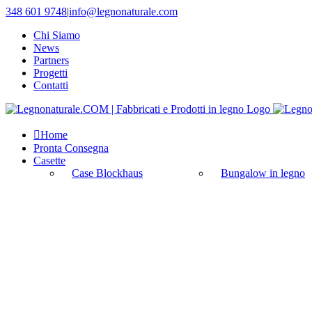
Salta
348 601 9748
|
info@legnonaturale.com
al
Chi Siamo
contenuto
News
Partners
Progetti
Contatti
Home
Pronta Consegna
Casette
Case Blockhaus
Bungalow in legno