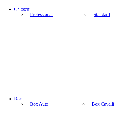
Chioschi
Professional
Standard
Box
Box Auto
Box Cavalli