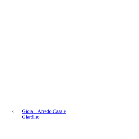
Gioia – Arredo Casa e
Giardino