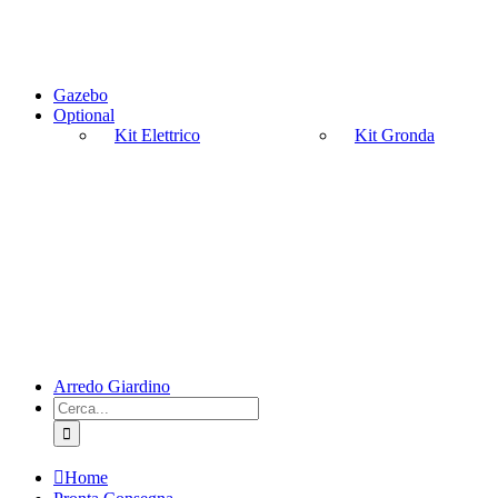
Gazebo
Optional
Kit Elettrico
Kit Gronda
Arredo Giardino
Cerca
per:
Home