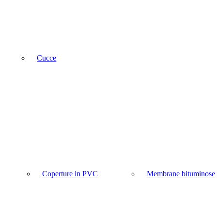
Cucce
Coperture in PVC
Membrane bituminose