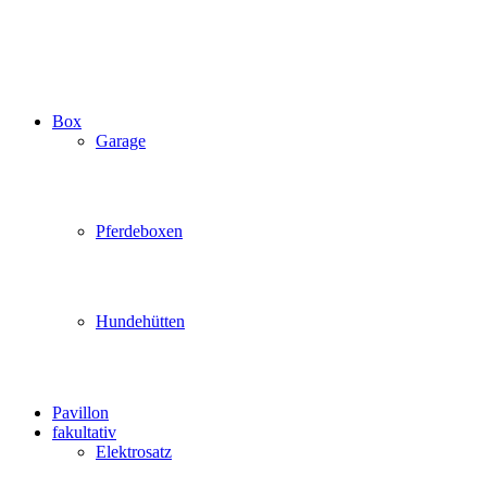
Box
Garage
Pferdeboxen
Hundehütten
Pavillon
fakultativ
Elektrosatz