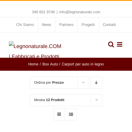
Salta
348 601 9748
|
info@legnonaturale.com
al
contenuto
Chi Siamo
News
Partners
Progetti
Contatti
Home
Box Auto
Carport per auto in legno
Ordina per
Prezzo
Mostra
12 Prodotti