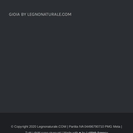
GIOIA BY LEGNONATURALE.COM
© Copyright 2020 Legnonaturale.COM | Partita IVA 04496790710 PMG Meta |
Tutti i diritti sono riservati | Made with ♥ by
LoWeb Agency