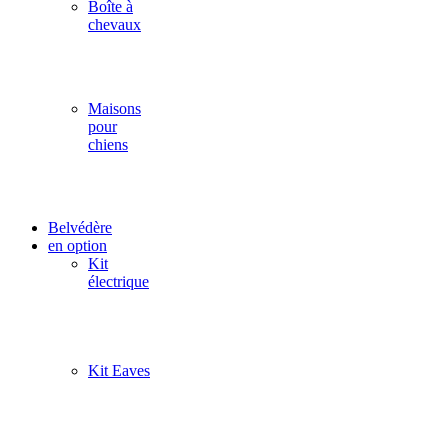
Boîte à
chevaux
Maisons
pour
chiens
Belvédère
en option
Kit
électrique
Kit Eaves