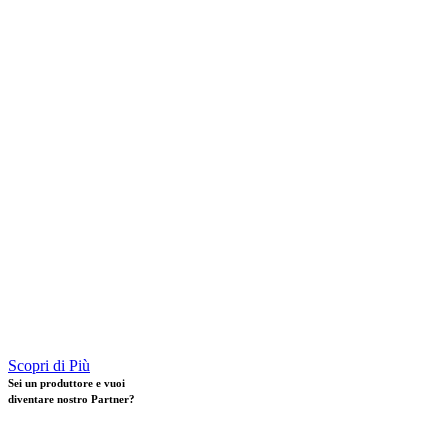
Scopri di Più
Sei un
produttore
e vuoi
diventare nostro
Partner
?