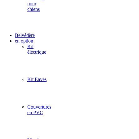
pour
chiens
Belvédère
en option
Kit
électrique
Kit Eaves
Couvertures
en PVC