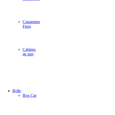
Capannine
Fiera
Cabines
de mer
Boîte
Box Car