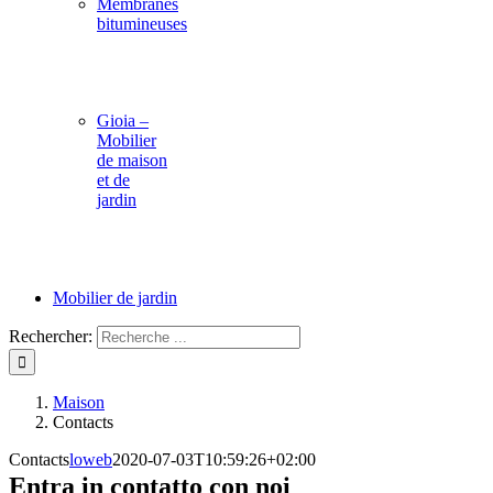
Membranes
bitumineuses
Gioia –
Mobilier
de maison
et de
jardin
Mobilier de jardin
Rechercher:
Maison
Contacts
Contacts
loweb
2020-07-03T10:59:26+02:00
Entra in contatto con noi