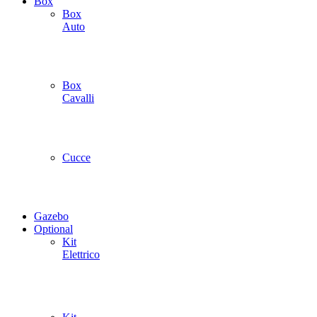
Box
Box
Auto
Box
Cavalli
Cucce
Gazebo
Optional
Kit
Elettrico