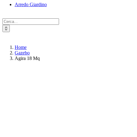
Arredo Giardino
Cerca
per:
Home
Gazebo
Agira 18 Mq