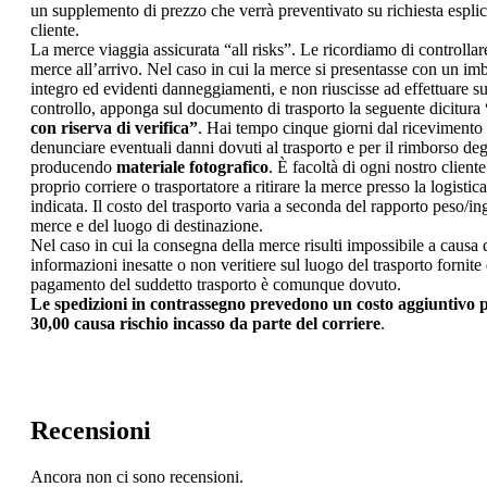
un supplemento di prezzo che verrà preventivato su richiesta esplic
cliente.
La merce viaggia assicurata “all risks”. Le ricordiamo di controllar
merce all’arrivo. Nel caso in cui la merce si presentasse con un im
integro ed evidenti danneggiamenti, e non riuscisse ad effettuare su
controllo, apponga sul documento di trasporto la seguente dicitura
con riserva di verifica”
. Hai tempo cinque giorni dal ricevimento
denunciare eventuali danni dovuti al trasporto e per il rimborso degl
producendo
materiale fotografico
. È facoltà di ogni nostro client
proprio corriere o trasportatore a ritirare la merce presso la logistic
indicata. Il costo del trasporto varia a seconda del rapporto peso/i
merce e del luogo di destinazione.
Nel caso in cui la consegna della merce risulti impossibile a causa 
informazioni inesatte o non veritiere sul luogo del trasporto fornite d
pagamento del suddetto trasporto è comunque dovuto.
Le spedizioni in contrassegno prevedono un costo aggiuntivo p
30,00 causa rischio incasso da parte del corriere
.
Recensioni
Ancora non ci sono recensioni.