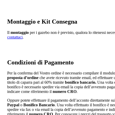
Montaggio e Kit Consegna
Il
montaggio
per i gazebo non è previsto, qualora lo ritenessi nece
contattaci
.
Condizioni di Pagamento
Per la conferma del Vostro ordine è necessario compilare il modulo
proposta d’ordine
che avete ricevuto tramite email, ed effettuare
titolo di caparra pari al 60% tramite
bonifico bancario.
Una volta e
bonifico è necessario spedire via email la copia dell’avvenuto pag
indicare come riferimento il
numero CRO
.
Oppure potete effettuare il pagamento dell’acconto direttamente sul
Paypal
o
Bonifico Bancario
. Una volta effettuato il bonifico è ne
spedire via fax o via email la copia dell’avvenuto pagamento e in
riferimento il
numero CRO
. Per conoscere i prezzi del trasporto 