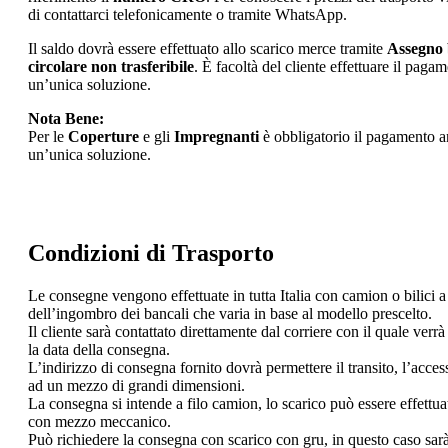
di contattarci telefonicamente o tramite WhatsApp.
Il saldo dovrà essere effettuato allo scarico merce tramite
Assegno 
circolare non trasferibile
. È facoltà del cliente effettuare il paga
un’unica soluzione.
Nota Bene:
Per le
Coperture
e gli
Impregnanti
è obbligatorio il pagamento an
un’unica soluzione.
Condizioni di Trasporto
Le consegne vengono effettuate in tutta Italia con camion o bilici 
dell’ingombro dei bancali che varia in base al modello prescelto.
Il cliente sarà contattato direttamente dal corriere con il quale verr
la data della consegna.
L’indirizzo di consegna fornito dovrà permettere il transito, l’access
ad un mezzo di grandi dimensioni.
La consegna si intende a filo camion, lo scarico può essere effettu
con mezzo meccanico.
Può richiedere la consegna con scarico con gru, in questo caso sarà