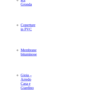
Kit
Gronda
Coperture
in PVC
Membrane
bituminose
Gioia –
Arredo
Casa e
Giardino