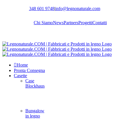
Salta
348 601 9748
|
info@legnonaturale.com
al
contenuto
Chi Siamo
News
Partners
Progetti
Contatti
Home
Pronta Consegna
Casette
Case
Blockhaus
Bungalow
in legno