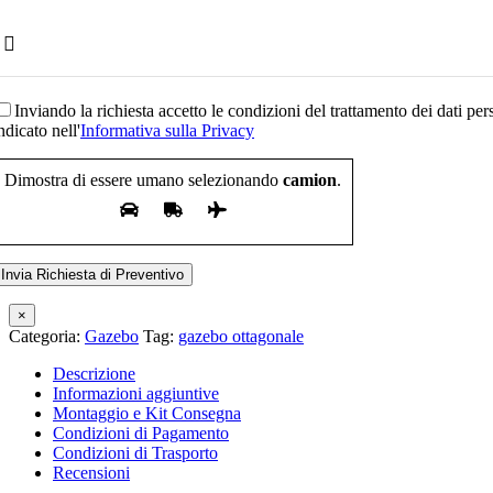
Inviando la richiesta accetto le condizioni del trattamento dei dati pe
ndicato nell'
Informativa sulla Privacy
Dimostra di essere umano selezionando
camion
.
×
Categoria:
Gazebo
Tag:
gazebo ottagonale
Descrizione
Informazioni aggiuntive
Montaggio e Kit Consegna
Condizioni di Pagamento
Condizioni di Trasporto
Recensioni