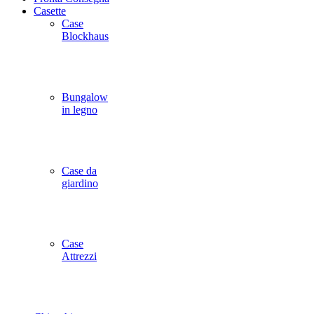
Casette
Case
Blockhaus
Bungalow
in legno
Case da
giardino
Case
Attrezzi