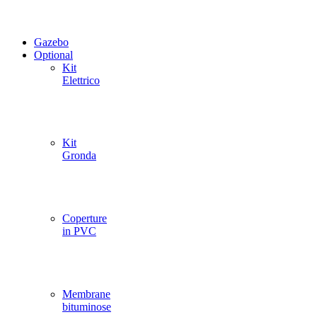
Gazebo
Optional
Kit
Elettrico
Kit
Gronda
Coperture
in PVC
Membrane
bituminose