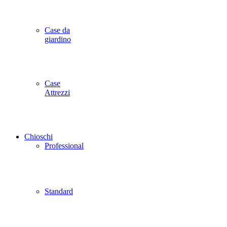
Case da
giardino
Case
Attrezzi
Chioschi
Professional
Standard