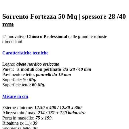
Sorrento Fortezza 50 Mq | spessore 28 /40
mm
L’innovativo
Chiosco Professional
dalle grandi e robuste
dimensioni
Caratteristiche tecniche
Legno:
abete nordico essiccato
Pareti:
a moduli con perlinato
da 28 / 40 mm
Pavimento e tetto:
pannelli da 19 mm
Superficie: 50
Mq.
Superficie tetto:
60
Mq.
Misure in cm
Esterne / Interne:
12.50
x 400 / 12.30 x 380
Altezza min / max:
234 / 361 + 120 balaustra
Porta in massello:
75 x 199
Ribaltine (x 11):
39
Sporgenza tetto:
30