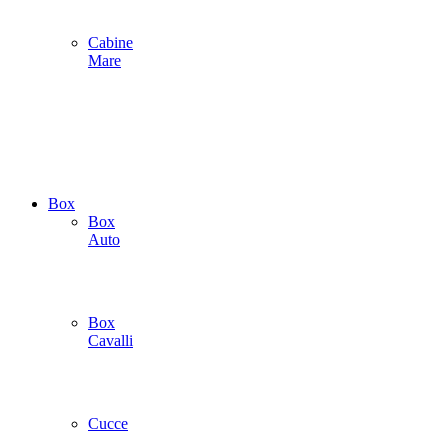
Cabine
Mare
Box
Box
Auto
Box
Cavalli
Cucce