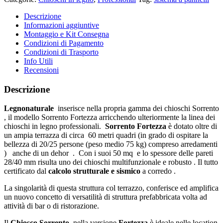
Descrizione
Informazioni aggiuntive
Montaggio e Kit Consegna
Condizioni di Pagamento
Condizioni di Trasporto
Info Utili
Recensioni
Descrizione
Legnonaturale
inserisce nella propria gamma dei chioschi Sorrento
, il modello Sorrento Fortezza arricchendo ulteriormente la linea dei
chioschi in legno professionali.
Sorrento Fortezza
è dotato oltre di
un ampia terrazza di circa 60 metri quadri (in grado di ospitare la
bellezza di 20/25 persone (peso medio 75 kg) compreso arredamenti
) anche di un dehor . Con i suoi 50 mq e lo spessore delle pareti
28/40 mm risulta uno dei chioschi multifunzionale e robusto . Il tutto
certificato dal
calcolo strutturale e sismico
a corredo .
La singolarità di questa struttura col terrazzo, conferisce ed amplifica
un nuovo concetto di versatilità di struttura prefabbricata volta ad
attività di bar o di ristorazione.
Il
Chiosco Sorrento
, nella versione
Fortezza
è ideale nelle location