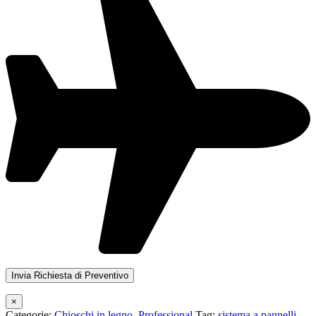
×
Categorie:
Chioschi in legno
,
Professional
Tag:
sistema a pannelli