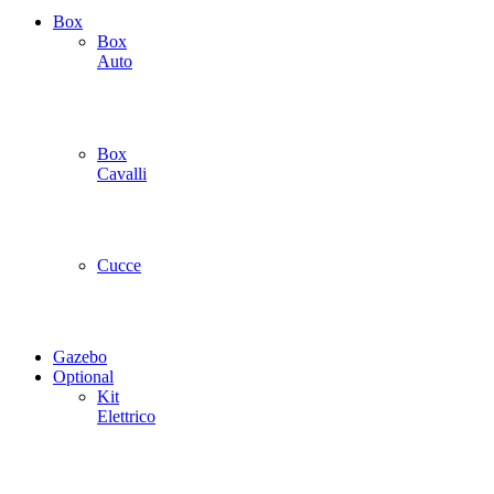
Box
Box
Auto
Box
Cavalli
Cucce
Gazebo
Optional
Kit
Elettrico