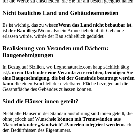
für die Werke zu entscheiden, die Sie für am besten geeignet halten.
Nicht bauliches Land und Gebäudeamnestien
Es ist wichtig, das zu wissen
Wenn das Land nicht bebaubar ist,
ist der Bau illegal
Wenn also ein Amnestiebefehl für Gebäude
erlassen würde, würde der Bau schließlich geduldet.
Realisierung von Veranden und Dächern:
Baugenehmigungen
In Bezug auf Sizilien, wo Legnonaturale.com hauptsächlich tätig
ist,
Um ein Dach oder eine Veranda zu errichten, benötigen Sie
eine Baugenehmigung, die bei der Gemeinde beantragt werden
kann.
die einen Bruchteil der erzielbaren Fläche bezogen auf die
Gesamtfläche des Gebäudes zulassen können.
Sind die Häuser innen geteilt?
Nicht alle Häuser in der Standardausführung sind innen geteilt, die
ohne jedoch auf Wunsch
sie können mit Trennwänden aus
Massivholz oder „Sandwich“-Paneelen integriert werden
nach
den Bedürfnissen des Eigentümers.