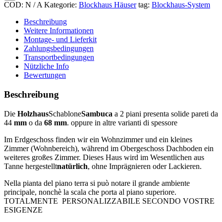
COD:
N / A
Kategorie:
Blockhaus Häuser
tag:
Blockhaus-System
Beschreibung
Weitere Informationen
Montage- und Lieferkit
Zahlungsbedingungen
Transportbedingungen
Nützliche Info
Bewertungen
Beschreibung
Die
Holzhaus
Schablone
Sambuca
a 2 piani presenta solide pareti da
44
mm
o da
68 mm
. oppure in altre varianti di spessore
Im Erdgeschoss finden wir ein Wohnzimmer und ein kleines
Zimmer (Wohnbereich), während im Obergeschoss Dachboden ein
weiteres großes Zimmer. Dieses Haus wird im Wesentlichen aus
Tanne hergestellt
natürlich
, ohne Imprägnieren oder Lackieren.
Nella pianta del piano terra si può notare il grande ambiente
principale, nonchè la scala che porta al piano superiore.
TOTALMENTE PERSONALIZZABILE SECONDO VOSTRE
ESIGENZE