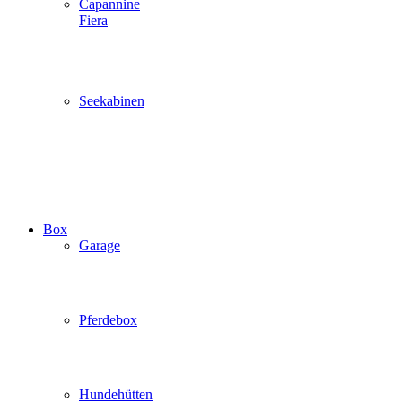
Capannine
Fiera
Seekabinen
Box
Garage
Pferdebox
Hundehütten