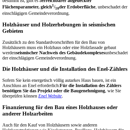
bestimmt ist, gibt es a
erreichbarer abgedeckter
1
Flächenparameter, gleich
/
der Erdoberfläche
, unbeschadet der
10
einschlägigen Gemeindeverordnung.
Holzhäuser und Holzerhebungen in seismischen
Gebieten
Zusätzlich zu den Standardvorschriften für den Bau von
Holzhäusern muss ein Holzhaus oder eine Holzfassade gebaut
werden
seismischer Nachweis des Gebäudekomplexes
unbeschadet
der einschlägigen Gemeindeverordnung.
Die Holzhäuser und die Installation des Enel-Zählers
Sofern Sie kein energetisch völlig autarkes Haus bauen, ist ein
Anschluss an Enel erforderlich:
Für die Installation des Zählers
benötigen Sie das Projekt oder die Baugenehmigung
, wie Sie
überprüfen können
Enel Website
.
Finanzierung für den Bau eines Holzhauses oder
anderer Holzarbeiten
Auch für den Kauf von Holzhäusern sowie anderen