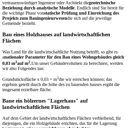
vertrauenswürdiger Ingenieur oder Architekt die
geotechnische
Beziehung durch analytische Modelle
. Endlich sind Sie bereit für
die wichtige Phase von
statische Prüfung und Einreichung des
Projekts zum Bauingenieurwesen
die sich auf die jeweilige
Gemeinde bezieht.
Bau eines Holzhauses auf landwirtschaftlichen
Flächen
Was Land für die landwirtschaftliche Nutzung betrifft, so gibt es
a
nationaler Parameter für den Bau eines Wohngebäudes gleich
3
2
0,03 m
auf m
.
Um unser Gebäudevolumen zu berechnen, werden
wir also Folgendes tun:
3
Grundstücksfläche x 0,03 = m
die wir erreichen können; das
ergebnis geteilt durch die höhe des zu bauenden hauses ergibt die
insgesamt erzielbare fläche.
Baue ein hölzernes "Lagerhaus" auf
landwirtschaftlichen Flächen
Auf dem Gebiet der landwirtschaftlichen Flächen verbleibend, für
diejenigen, die ein Holzgebäude errichten, das für die Lagerung